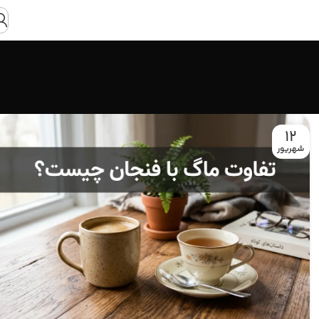
12
شهریور‍