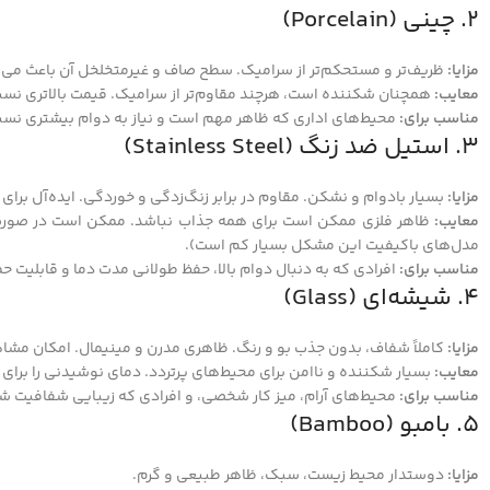
۲. چینی (Porcelain)
مزایا:
ظریف‌تر و مستحکم‌تر از سرامیک. سطح صاف و غیرمتخلخل آن باعث می‌شو
معایب:
همچنان شکننده است، هرچند مقاوم‌تر از سرامیک. قیمت بالاتری نسب
مناسب برای:
محیط‌های اداری که ظاهر مهم است و نیاز به دوام بیشتری نسب
۳. استیل ضد زنگ (Stainless Steel)
مزایا:
بسیار بادوام و نشکن. مقاوم در برابر زنگ‌زدگی و خوردگی. ایده‌آل بر
معایب:
ظاهر فلزی ممکن است برای همه جذاب نباشد. ممکن است در صورت ضر
مدل‌های باکیفیت این مشکل بسیار کم است).
مناسب برای:
افرادی که به دنبال دوام بالا، حفظ طولانی مدت دما و قابلیت 
۴. شیشه‌ای (Glass)
مزایا:
کاملاً شفاف، بدون جذب بو و رنگ. ظاهری مدرن و مینیمال. امکان مش
معایب:
بسیار شکننده و ناامن برای محیط‌های پرتردد. دمای نوشیدنی را برای 
مناسب برای:
محیط‌های آرام، میز کار شخصی، و افرادی که زیبایی شفافیت شی
۵. بامبو (Bamboo)
مزایا:
دوستدار محیط زیست، سبک، ظاهر طبیعی و گرم.