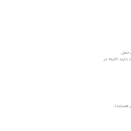
 حمل.
رند (البته در
ی هستند).