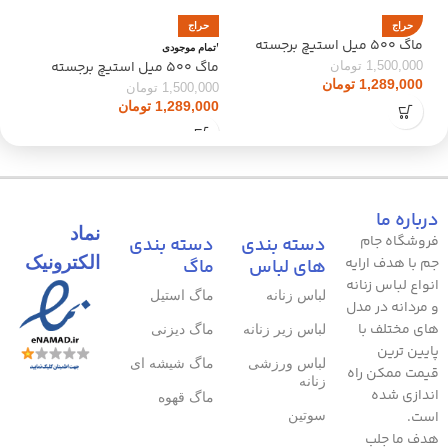
حراج
حراج
ح
ماگ 500 میل استیچ برجسته
اتمام موجودی
اتما
دخترانه 16991
ماگ 500 میل استیچ برجسته
ماگ 300 میل ت
1,500,000
تومان
پسرانه 16992
1,289,000
تومان
0
1,500,000
تومان
1,289,000
تومان
درباره ما
نماد
فروشگاه جام
دسته بندی
دسته بندی
الکترونیک
جم با هدف ارایه
های لباس
ماگ
انواع لباس زنانه
لباس زنانه
ماگ استیل
و مردانه در مدل
های مختلف با
لباس زیر زنانه
ماگ دیزنی
پایین ترین
لباس ورزشی
ماگ شیشه ای
قیمت ممکن راه
زنانه
اندازی شده
ماگ قهوه
است.
سوتین
هدف ما جلب